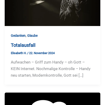
,
Gedanken
Glaube
Totalausfall
Elisabeth H.
/
22. November 2024
Aufwachen – Griff zum Handy – oh Gott –
KEIN Internet. Nochmalige Kontrolle – Handy
neu starten, Modemkontrolle, Gott sei […]