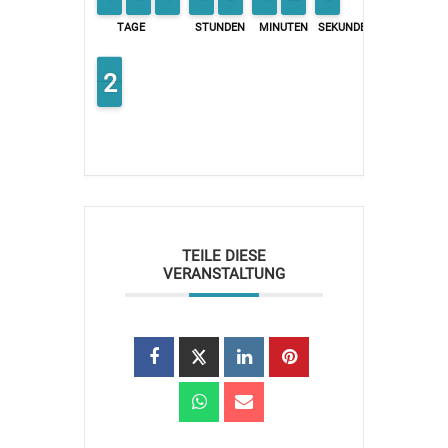
TAGE
STUNDEN
MINUTEN
SEKUNDEN
2
1
2
TEILE DIESE
VERANSTALTUNG