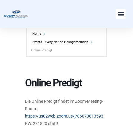
Zum
Inhalt
springen
Home
Events - Every Nation Hausgemeinden
Online Predigt
Online Predigt
Die Online Predigt findet im Zoom-Meeting-
Raum:
https://us02web.zoom.us/j/86070813593
PW: 281820 statt!