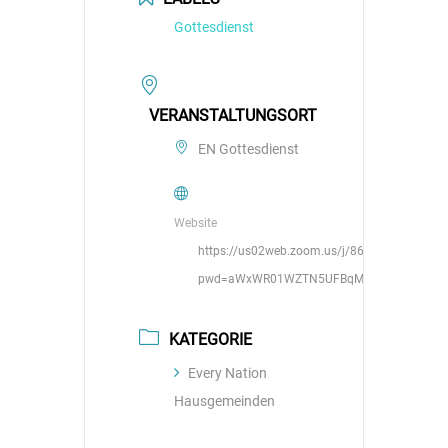
Gottesdienst
VERANSTALTUNGSORT
EN Gottesdienst
Website
https://us02web.zoom.us/j/86070813593?
pwd=aWxWR01WZTN5UFBqMzBLNFhJb2phZ
KATEGORIE
Every Nation
Hausgemeinden