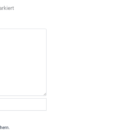
rkiert
hern.