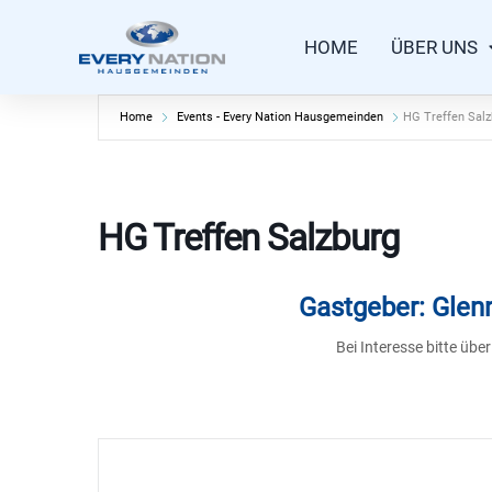
Zum
Inhalt
HOME
ÜBER UNS
springen
Home
Events - Every Nation Hausgemeinden
HG Treffen Salz
HG Treffen Salzburg
Gastgeber: Gle
Bei Interesse bitte übe