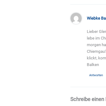
Wiebke Ba
Lieber Gle
lebe im Ch
morgen ha
Chiemgau? 
klickt, ko
Balken
Antworten
Schreibe eine