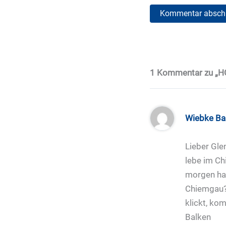
1 Kommentar zu „HG
Wiebke Ba
Lieber Gle
lebe im Ch
morgen ha
Chiemgau? 
klickt, ko
Balken